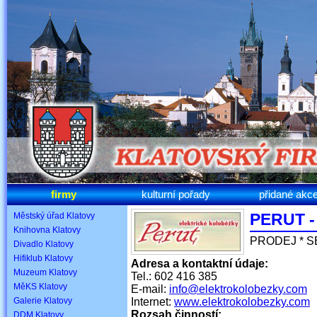
firmy
kulturní pořady
přidané akc
PERUT - 
Městský úřad Klatovy
Knihovna Klatovy
PRODEJ * S
Divadlo Klatovy
Hifiklub Klatovy
Adresa a kontaktní údaje:
Muzeum Klatovy
Tel.: 602 416 385
MěKS Klatovy
E-mail:
info@elektrokolobezky.com
Galerie Klatovy
Internet:
www.elektrokolobezky.com
Rozsah činností:
DDM Klatovy