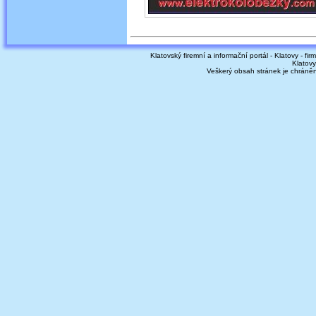
Klatovský firemní a informační portál - Klatovy - fir
Klatovy
Veškerý obsah stránek je chráně