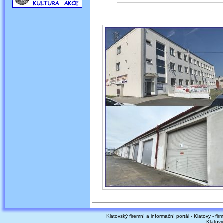
Klatovský firemní a informační portál - Klatovy - fir
Klatovy