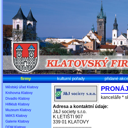
firmy
kulturní pořady
přidané akc
PRONÁJ
Městský úřad Klatovy
Knihovna Klatovy
kanceláře * s
Divadlo Klatovy
Hifiklub Klatovy
Adresa a kontaktní údaje:
Muzeum Klatovy
J&J society s.r.o.
MěKS Klatovy
K LETIŠTI 907
Galerie Klatovy
339 01 KLATOVY
---------------------------
DDM Klatovy