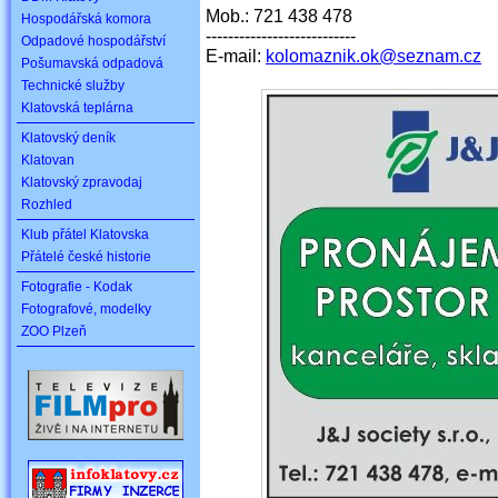
Mob.: 721 438 478
Hospodářská komora
---------------------------
Odpadové hospodářství
E-mail:
kolomaznik.ok@seznam.cz
Pošumavská odpadová
Technické služby
Klatovská teplárna
Klatovský deník
Klatovan
Klatovský zpravodaj
Rozhled
Klub přátel Klatovska
Přátelé české historie
Fotografie - Kodak
Fotografové, modelky
ZOO Plzeň