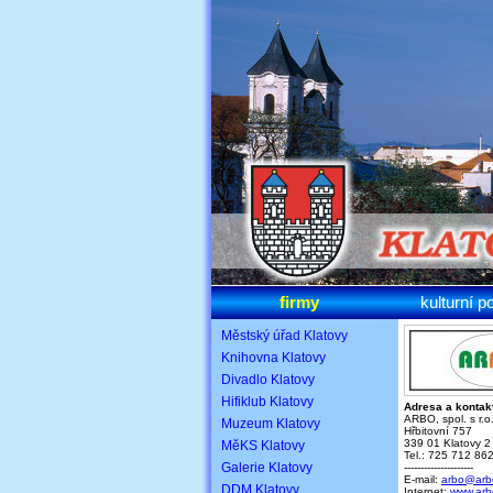
firmy
kulturní p
Městský úřad Klatovy
Knihovna Klatovy
Divadlo Klatovy
Hifiklub Klatovy
Adresa a kontakt
ARBO, spol. s r.o
Muzeum Klatovy
Hřbitovní 757
339 01 Klatovy 2
MěKS Klatovy
Tel.: 725 712 86
Galerie Klatovy
---------------------
E-mail:
arbo@arbo
DDM Klatovy
Internet:
www.arbo