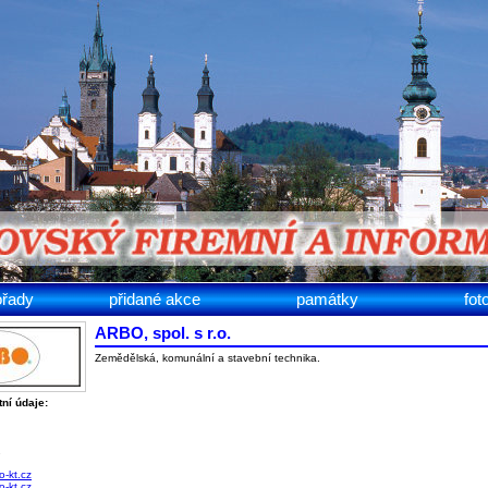
ořady
přidané akce
památky
fot
ARBO, spol. s r.o.
Zemědělská, komunální a stavební technika.
ní údaje:
.
2
-kt.cz
-kt.cz