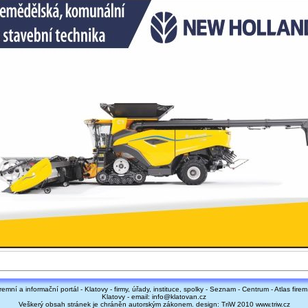
remní a informační portál - Klatovy - firmy, úřady, instituce, spolky - Seznam - Centrum - Atlas fire
Klatovy - email: info@klatovan.cz
Veškerý obsah stránek je chráněn autorským zákonem. design: TriW 2010 www.triw.cz