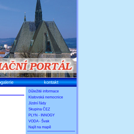
ogalerie
kontakt
Důležité informace
Klatovská nemocnice
Jízdní řády
Skupina ČEZ
PLYN - INNOGY
VODA - Švak
Najít na mapě