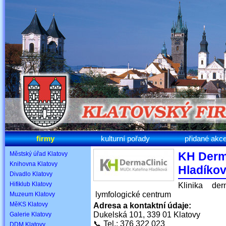
firmy
kulturní pořady
přidané akc
KH Derma
Městský úřad Klatovy
Knihovna Klatovy
Hladíko
Divadlo Klatovy
Hifiklub Klatovy
Klinika der
lymfologické centrum
Muzeum Klatovy
MěKS Klatovy
Adresa a kontaktní údaje:
Dukelská 101, 339 01 Klatovy
Galerie Klatovy
📞 Tel.: 376 322 023
DDM Klatovy