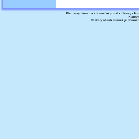
Klatovský firemní a informační portál - Klatovy - fir
Klatovy
Veškerý obsah stránek je chráně