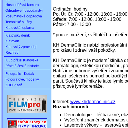
Hospodářská komora
Ordinační hodiny:
Odpadové hospodářství
Po, Út, Čt: 7:00 - 12:00, 13:00 - 16:0
Pošumavská odpadová
Středa: 7:00 - 12:00, 13:00 - 15:00
Technické služby
Pátek: 7:00 - 13:00
Klatovská teplárna
* pouze mražení, světloléčba, ošetřen
Klatovský deník
Klatovan
KH DermaClinic nabízí profesionální p
Klatovský zpravodaj
pro krásu i zdraví vaší pokožky.
Rozhled
KH DermaClinic je moderní klinika de
Klub přátel Klatovska
dermatologii, estetickou medicínu, pr
Přátelé české historie
Nabízíme odborné vyšetření znaméne
Fotografie - Kodak
epilaci, ošetření s pomocí pokročilých
Fotografové, modelky
partií. Součástí kliniky je také lymf
ZOO Plzeň
přístrojové lymfodrenáže.
Internet:
www.khdermaclinic.cz
Rozsah činností:
Dermatologie – léčba akné, ek
Vyšetření znamének dermatos
Laserové výkony – laserová epi