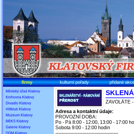
firmy
kulturní pořady
přidané akc
SKLENÁ
Městský úřad Klatovy
Knihovna Klatovy
ZAVOLÁTE -
Divadlo Klatovy
Hifiklub Klatovy
Adresa a kontaktní údaje:
Muzeum Klatovy
PROVOZNÍ DOBA:
MěKS Klatovy
Po - Pá 8:00 - 12:00, 13:00 - 17:00 h
Galerie Klatovy
Sobota 9:00 - 12:00 hodin
------------------------------------------
DDM Klatovy