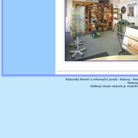
Klatovský firemní a informační portál - Klatovy - fir
Klatovy
Veškerý obsah stránek je chráně