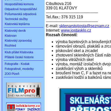
Cibulkova 216
Hospodářská komora
339 01 KLATOVY
Odpadové hospodářství
------------------------------------------
Pošumavská odpadová
Tel./fax.: 376 315 119
Technické služby
------------------------------------------
Klatovská teplárna
E-mail:
sklenarstvijosta@seznam.cz
Internet:
www.jostasklo.cz
Klatovský deník
Rozsah činností:
Klatovan
Klatovský zpravodaj
výroba fazetových a broušenýc
Rozhled
rámování obrazů, plakátů a zrc
pískování skel a zrcadel
Klub přátel Klatovska
zhotovení skleněných částí nábyt
Přátelé české historie
výroba vitrážních skel
výroba, montáž izolačních dvoj
Fotografie - Kodak
zasklívání výloh a skleníků
Fotografové, modelky
broušení hran C, F a fazet na n
ZOO Plzeň
zasklívání lodžií a balkónů 