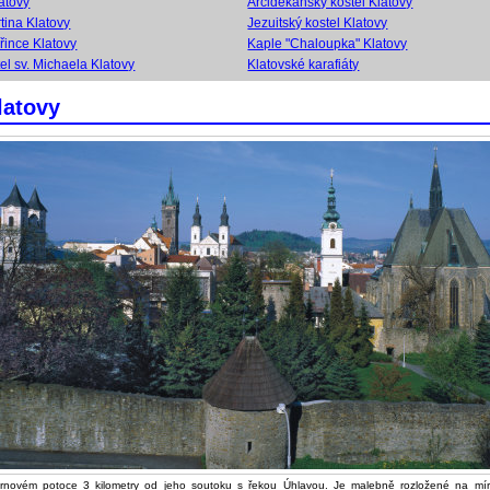
atovy
Arciděkanský kostel Klatovy
rtina Klatovy
Jezuitský kostel Klatovy
vřince Klatovy
Kaple "Chaloupka" Klatovy
tel sv. Michaela Klatovy
Klatovské karafiáty
latovy
rnovém potoce 3 kilometry od jeho soutoku s řekou Úhlavou. Je malebně rozložené na mí