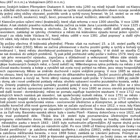
rkou (497 m n.m.) a Vodojemem (453 m n.m.).
ženo českých králem Přemyslem Otakarem II. kolem roku 1260 na místě bývalé české vsi Klatov
) na důležité obchodní stezce z Bavor. Město se rychle rozrůstalo především vlivem rozvoje zeměd
y jediný zdroj obživy obyvatel, podnítilo vznik a rychlý rozvoj řemesel. Ve 14. století se ve měs
 nožíři a mečíři, soukeníci, krejčí, ševci, provazník a tesař, kožišníci, sklenáři i lazebník.
al Klatovům právo ražení mincí (brakteátů), které však reforma v roce 1300 ukončila. V roce 1288 z
město. A tak období pravého rozkvětu města začíná za krále Jana Lucemburského. V roce 1325
 podporu městského řemesla a obchodu. Za Karla IV., který městu udělil další privilegia, zd
avorskem, zakládají se rybníky, chmelnice a město má královskou výsadu konat jeden výroční 
upl i za vlády krále Václava IV., který městu udělil v roce 1381 „úřad popravy“ a další výh
ých válek, kdy město bylo na straně husitů.
ily požáry všechna tři královská předměstí. Přesto však na rozhraní 15. a 16. století patřily K
 českých měst (1502). Město se začíná přestavovat v duchu pozdní gotiky a rychlý a bohatý roz
Ferdinand I., který městu zkonfiskoval podstatnou část jeho majetku. V té době se stavěla 
e tak dostává do velkých problémů. Ty pak ještě prohloubil velký požár v květnu 1579, který zach
l tak jeho renesanční výstavbu, započatou s důkladností a velkorysostí. Město dále strádá -
néřských vojsk, najímaných proti Turkům, a další starosti však nic nezměnily na faktu, že Kla
jlépe budovaných českých měst, o čemž svědčí mj. Willenbergrova rytina pohledu na město z r
nčovali stavbu kostela a koleje a vytvářeli tak zcela nový pohled na město, jsou stopy hospodářsk
ovech zapomenuty. Město se změnilo duchovně i svými vnějšími projevy. V roce 1685 se stáv
ho obrazu, který byl ze soukromí přenesen do děkanského kostela. Zbožní poutníci přinášejí mě
město bohatne a rozvíjí se. Tento slibný nástup zastavil opět požár. V červenci 1689 jej založili 
en domy, ale i nové umělecké poklady města: shořelo vybavení nového jezuitského kostela, velká r
zvony. Zmizely prakticky všechny památky pozdně gotické doby a renesance. Jen těžce se z této
Po roce se začíná opravovat radnice i jezuitská kolej. V roce 1690 se znovu otevírá jezuitský ko
tě další kostel - dominikánský, město se pomalu zaplňuje barokními stavbami. V roce 1712 navš
ledujících letech nastává jak stavební, tak společenský rozkvět města. V roce 1751 se město
ezie sídlem krajské vlády a kriminálního soudu. Zrušení jezuitského řádu v roce 1773 otevřel
stě působí nová společenská vrstva - osvícenecké úřednictvo a důstojnictvo, je odtud vytlačena
odařilo konečně zřítit nové gymnázium, kde se začalo vyučovat až v roce 1812, v roce, kdy Klatov
roce 1810 byly Klatovy spojeny se západem i východem silnicemi. Stavba rakousko-bavorské byl
 za čtyři roky. Bavorsko-sasská silnice byla v úseku Plzeň - Klatovy dokončena v roce 1822, av
y trval podstatně déle. Třicátá léta 19. století byla poznamenána úřednickými rozho
programu vídeňského dvora. Město zcela změnilo svoji tvář - bouraly se hradby, městské brán
í městského parku v letech 1843 - 1845 bylo rozhodnutím příjemnějším. Až teprve druhá polovi
české části obyvatel města po národním vyžití. Po roce 1848 už Klatovy působily ryze česky i 
 české peněžnictví - je založena městská spořitelna i záložna (1862), veliký rozvoj zaznamenáv
a založena měšťanská beseda, v roce 1868 Sokol, zakládá se Literární jednota. Průmysl se 
ictví a prádelnictví. V roce 1866 je klatovské gymnázium prohlášeno za český ústav, ve městě 
868 vychází první číslo regionálního časopisu Šumavan. V letech 1878 - 1888 byla vybudována