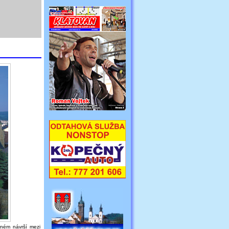
rném návrší mezi