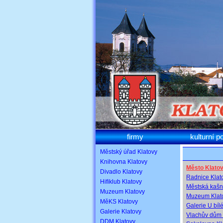
firmy
kulturní p
Městský úřad Klatovy
Knihovna Klatovy
Město Klato
Divadlo Klatovy
Radnice Klat
Hifiklub Klatovy
Městská kašn
Muzeum Klatovy
Muzeum Klat
MěKS Klatovy
Galerie U bíl
Galerie Klatovy
Vlachův dům 
DDM Klatovy