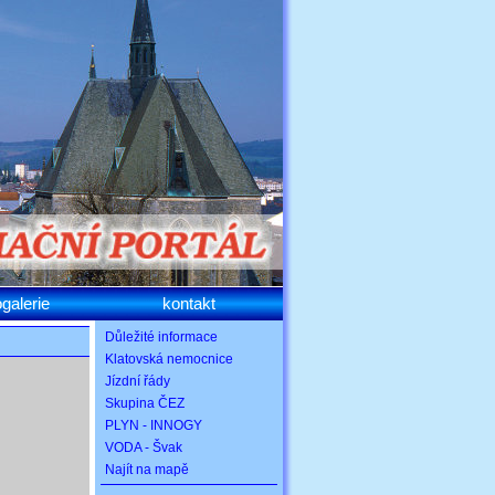
ogalerie
kontakt
Důležité informace
Klatovská nemocnice
Jízdní řády
Skupina ČEZ
PLYN - INNOGY
VODA - Švak
Najít na mapě