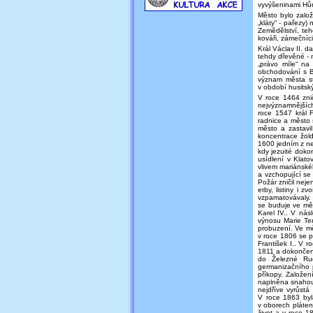
vyvýšeninami Hů
Město bylo zalo
„kláty“ - pařezy
Zemědělství, tehd
kováři, zámečníci,
Král Václav II. d
tehdy dřevěné - 
„právo míle“ na
obchodování s B
význam města sto
v období husitsk
V roce 1464 znič
nejvýznamnějších
roce 1547 král 
radnice a město s
město a zastavi
koncentrace žold
1600 jedním z ne
kdy jezuité doko
usídlení v Klat
vlivem mariánské
a vzchopující se 
Požár zničil nej
erby, listiny i 
vzpamatovávaly. 
se buduje ve měs
Karel IV.. V nás
výnosu Marie Ter
probuzení. Ve mě
v roce 1806 se p
František I.. V 
1811 a dokončena
do Železné Rud
germanizačního 
příkopy. Založen
naplněna snahou 
nejdříve vyrůstá
V roce 1863 byl
v oborech pláten
život a v roce 1