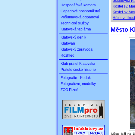
Sokolovna Kl
Hospodářská komora
Kostel sv. Ma
Odpadové hospodářství
Kostel sv. Va
Pošumavská odpadová
Hřbitovní kos
Technické služby
Město K
Klatovská teplárna
Klatovský deník
Klatovan
Klatovský zpravodaj
Rozhled
Klub přátel Klatovska
Přátelé české historie
Fotografie - Kodak
Fotografové, modelky
ZOO Plzeň
Město leží na D