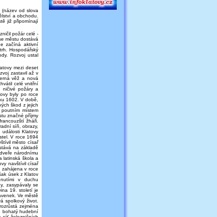
 (název od slova
ělství a obchodu.
tě již připomínají
ničil požár celé -
 se městu dostává
e začíná aktivní
trh. Hospodářský
ody. Rozvoj ustal
latovy mezi deset
voj zastavil až v
Černá věž a nová
vátil celé vnitřní
 ničivé požáry a
tovy byly po roce
oku 1602. V době,
ých škod z jejich
á poutním místem
stu značné příjmy
francouzští žháři.
adní síň, obrazy,
 události Klatovy
stel. V roce 1694
tívil město císař
 stává na základě
o dveře národnímu
 latinská škola a
y navštívil císař
a zahájena v roce
šak úsek z Klatov
dnutími v duchu
y, zasypávaly se
na 19. století je
navenek. Ve městě
á spolkový život.
rozrůstá zejména
je bohatý hudební
 síť železničních