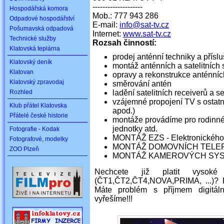
--------------------
Hospodářská komora
Mob.: 777 943 286
Odpadové hospodářství
E-mail:
info@sat-tv.cz
Pošumavská odpadová
Internet:
www.sat-tv.cz
Technické služby
Rozsah činností:
Klatovská teplárna
prodej anténní techniky a příslu
Klatovský deník
montáž anténních a satelitních 
Klatovan
opravy a rekonstrukce anténní
Klatovský zpravodaj
směrování antén
Rozhled
ladění satelitních receiverů a s
vzájemné propojení TV s ostat
Klub přátel Klatovska
apod.)
Přátelé české historie
montáže provádíme pro rodinné 
jednotky atd.
Fotografie - Kodak
MONTÁŽ EZS - Elektronickéh
Fotografové, modelky
MONTÁŽ DOMOVNÍCH TELEFONŮ
ZOO Plzeň
MONTÁŽ KAMEROVÝCH SY
Nechcete již platit vysok
(ČT1,ČT2,ČT4,NOVA,PRIMA, ...)? 
Máte problém s příjmem digitáln
vyřešíme!!!