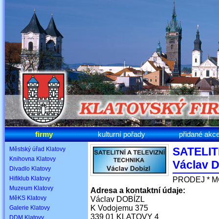
firmy
kulturní pořady
přidané akc
SATELIT
Městský úřad Klatovy
Knihovna Klatovy
Václav 
Divadlo Klatovy
Hifiklub Klatovy
PRODEJ * M
Muzeum Klatovy
Adresa a kontaktní údaje:
MěKS Klatovy
Václav DOBÍZL
K Vodojemu 375
Galerie Klatovy
339 01 KLATOVY 4
DDM Klatovy