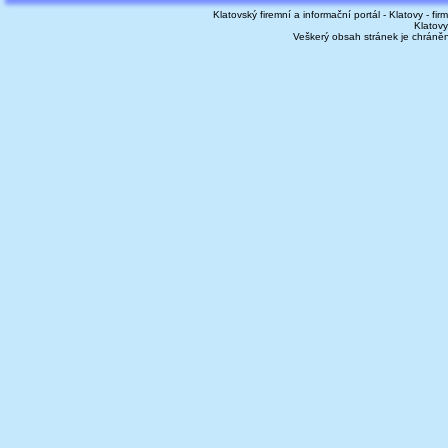
Klatovský firemní a informační portál - Klatovy - fir
Klatovy
Veškerý obsah stránek je chráně