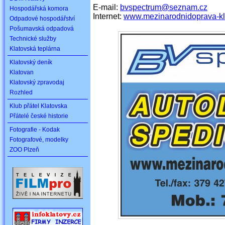
E-mail:
bvspectrum@seznam.cz
Hospodářská komora
Internet:
www.mezinarodnidoprava-kl
Odpadové hospodářství
Pošumavská odpadová
Technické služby
Klatovská teplárna
Klatovský deník
Klatovan
Klatovský zpravodaj
Rozhled
Klub přátel Klatovska
Přátelé české historie
Fotografie - Kodak
Fotografové, modelky
ZOO Plzeň