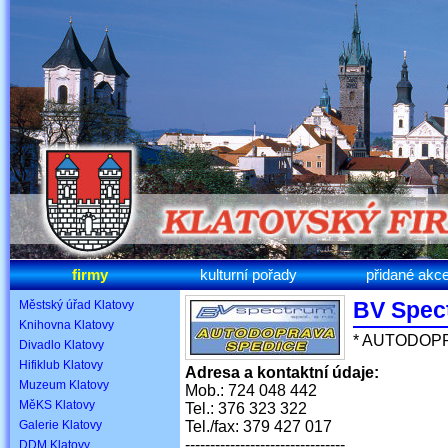
firmy
kulturní pořady
přidané akc
BV Spect
Městský úřad Klatovy
Knihovna Klatovy
* AUTODOPR
Divadlo Klatovy
Hifiklub Klatovy
Adresa a kontaktní údaje:
Muzeum Klatovy
Mob.: 724 048 442
MěKS Klatovy
Tel.: 376 323 322
Galerie Klatovy
Tel./fax: 379 427 017
--------------------------------
DDM Klatovy