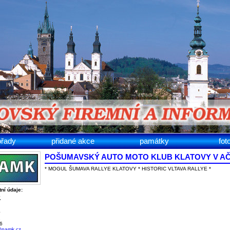
ořady
přidané akce
památky
fot
POŠUMAVSKÝ AUTO MOTO KLUB KLATOVY V A
* MOGUL ŠUMAVA RALLYE KLATOVY * HISTORIC VLTAVA RALLYE *
ní údaje:
4
Y
0
2
6
@pamk.cz