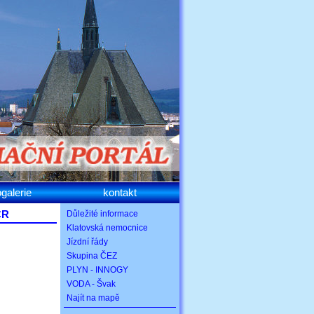
ogalerie
kontakt
ČR
Důležité informace
Klatovská nemocnice
Jízdní řády
Skupina ČEZ
PLYN - INNOGY
VODA - Švak
Najít na mapě