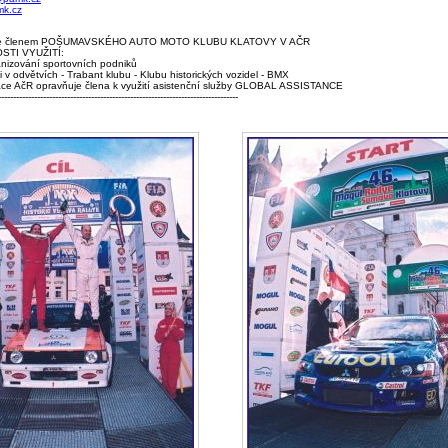
k.cz
 se členem POŠUMAVSKÉHO AUTO MOTO KLUBU KLATOVY V AČR
STI VYUŽITÍ:
ganizování sportovních podniků
ci v odvětvích - Trabant klubu - Klubu historických vozidel - BMX
mace AčR opravňuje člena k využití asistenční služby GLOBAL ASSISTANCE
--------------------------------------------------------------------------------