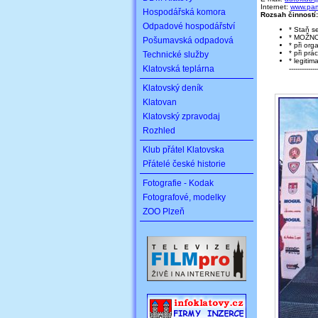
Internet:
www.pam
Hospodářská komora
Rozsah činností:
Odpadové hospodářství
* Staň
* MOŽNO
Pošumavská odpadová
* při or
* při prá
Technické služby
* legiti
Klatovská teplárna
-------------
Klatovský deník
Klatovan
Klatovský zpravodaj
Rozhled
Klub přátel Klatovska
Přátelé české historie
Fotografie - Kodak
Fotografové, modelky
ZOO Plzeň