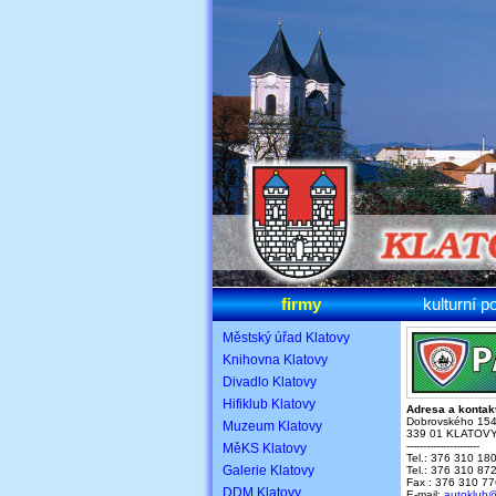
firmy
kulturní p
Městský úřad Klatovy
Knihovna Klatovy
Divadlo Klatovy
Hifiklub Klatovy
Adresa a kontakt
Dobrovského 15
Muzeum Klatovy
339 01 KLATOV
----------------------
MěKS Klatovy
Tel.: 376 310 18
Galerie Klatovy
Tel.: 376 310 87
Fax : 376 310 77
DDM Klatovy
E-mail:
autoklub