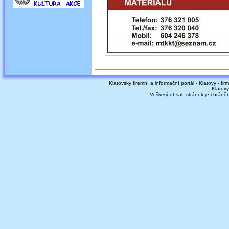
Klatovský firemní a informační portál - Klatovy - fir
Klatovy
Veškerý obsah stránek je chráně