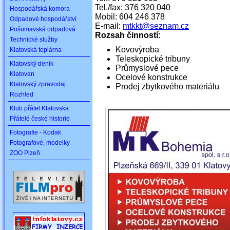
Tel./fax: 376 320 040
Hospodářská komora
Mobil: 604 246 378
Odpadové hospodářství
E-mail:
mtkkt@seznam.cz
Pošumavská odpadová
Rozsah činností:
Technické služby
Kovovýroba
Klatovská teplárna
Teleskopické tribuny
Klatovský deník
Průmyslové pece
Klatovan
Ocelové konstrukce
Klatovský zpravodaj
Prodej zbytkového materiálu
Rozhled
Klub přátel Klatovska
Přátelé české historie
Fotografie - Kodak
Fotografové, modelky
ZOO Plzeň