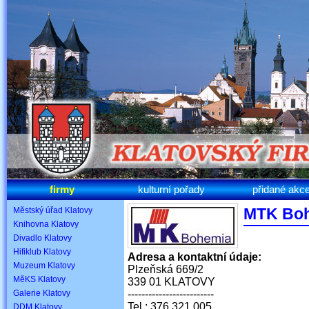
firmy
kulturní pořady
přidané akc
MTK Bohe
Městský úřad Klatovy
Knihovna Klatovy
Divadlo Klatovy
Hifiklub Klatovy
Adresa a kontaktní údaje:
Muzeum Klatovy
Plzeňská 669/2
MěKS Klatovy
339 01 KLATOVY
Galerie Klatovy
-------------------------
Tel.: 376 321 005
DDM Klatovy