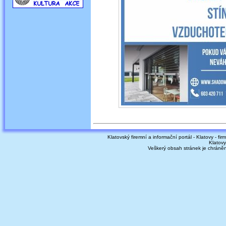
Klatovský firemní a informační portál - Klatovy - fir
Klatovy
Veškerý obsah stránek je chráně