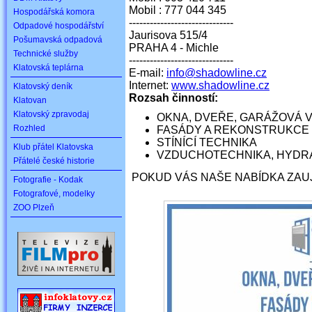
Mobil : 777 044 345
Hospodářská komora
------------------------------
Odpadové hospodářství
Jaurisova 515/4
Pošumavská odpadová
PRAHA 4 - Michle
Technické služby
------------------------------
Klatovská teplárna
E-mail:
info@shadowline.cz
Internet:
www.shadowline.cz
Klatovský deník
Rozsah činností:
Klatovan
Klatovský zpravodaj
OKNA, DVEŘE, GARÁŽOVÁ 
Rozhled
FASÁDY A REKONSTRUKCE
STÍNÍCÍ TECHNIKA
Klub přátel Klatovska
VZDUCHOTECHNIKA, HYDR
Přátelé české historie
POKUD VÁS NAŠE NABÍDKA ZAU
Fotografie - Kodak
Fotografové, modelky
ZOO Plzeň