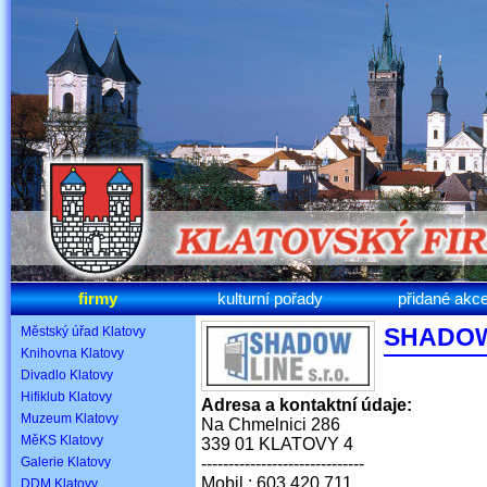
firmy
kulturní pořady
přidané akc
SHADOWL
Městský úřad Klatovy
Knihovna Klatovy
Divadlo Klatovy
Hifiklub Klatovy
Adresa a kontaktní údaje:
Muzeum Klatovy
Na Chmelnici 286
MěKS Klatovy
339 01 KLATOVY 4
Galerie Klatovy
------------------------------
Mobil : 603 420 711
DDM Klatovy