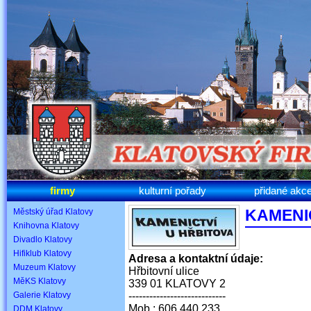
firmy
kulturní pořady
přidané akc
KAMENI
Městský úřad Klatovy
Knihovna Klatovy
Divadlo Klatovy
Hifiklub Klatovy
Adresa a kontaktní údaje:
Muzeum Klatovy
Hřbitovní ulice
MěKS Klatovy
339 01 KLATOVY 2
Galerie Klatovy
----------------------------
Mob.: 606 440 233
DDM Klatovy