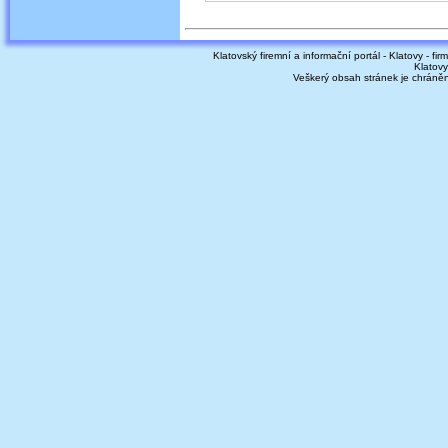
Klatovský firemní a informační portál - Klatovy - fir
Klatovy
Veškerý obsah stránek je chráně