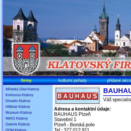
firmy
kulturní pořady
přidané akc
BAUHA
Městský úřad Klatovy
Knihovna Klatovy
Váš specialis
Divadlo Klatovy
Hifiklub Klatovy
Adresa a kontaktní údaje:
Muzeum Klatovy
BAUHAUS Plzeň
MěKS Klatovy
Stavební 1
Galerie Klatovy
Plzeň - Borská pole
Tel.: 377 012 911
DDM Klatovy