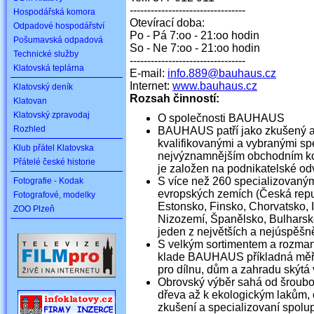
---------------------------------
Hospodářská komora
Otevírací doba:
Odpadové hospodářství
Po - Pá 7:oo - 21:oo hodin
Pošumavská odpadová
So - Ne 7:oo - 21:oo hodin
Technické služby
---------------------------------
Klatovská teplárna
E-mail:
info.889@bauhaus.cz
Internet:
www.bauhaus.cz
Klatovský deník
Rozsah činností:
Klatovan
Klatovský zpravodaj
O společnosti BAUHAUS
Rozhled
BAUHAUS patří jako zkušený a
kvalifikovanými a vybranými spe
Klub přátel Klatovska
nejvýznamnějším obchodním kon
Přátelé české historie
je založen na podnikatelské o
S více než 260 specializovanými
Fotografie - Kodak
evropských zemích (Česká rep
Fotografové, modelky
Estonsko, Finsko, Chorvatsko, 
ZOO Plzeň
Nizozemí, Španělsko, Bulhars
jeden z největších a nejúspěšn
S velkým sortimentem a rozmani
klade BAUHAUS příkladná měřítk
pro dílnu, dům a zahradu skýtá v
Obrovský výběr sahá od šroubov
dřeva až k ekologickým lakům, 
zkušení a specializovaní spolu