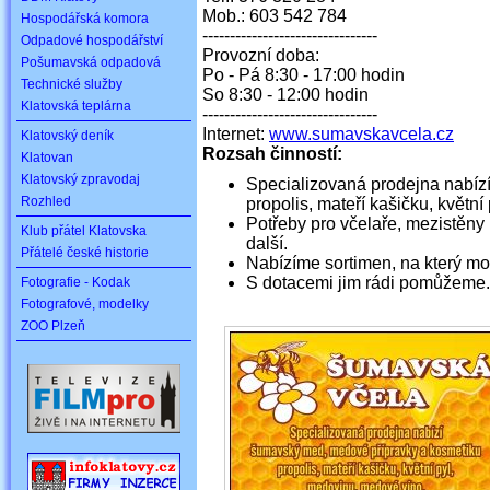
Mob.: 603 542 784
Hospodářská komora
--------------------------------
Odpadové hospodářství
Provozní doba:
Pošumavská odpadová
Po - Pá 8:30 - 17:00 hodin
Technické služby
So 8:30 - 12:00 hodin
Klatovská teplárna
--------------------------------
Internet:
www.sumavskavcela.cz
Klatovský deník
Rozsah činností:
Klatovan
Klatovský zpravodaj
Specializovaná prodejna nabíz
Rozhled
propolis, mateří kašičku, květn
Potřeby pro včelaře, mezistěny i
Klub přátel Klatovska
další.
Přátelé české historie
Nabízíme sortimen, na který moh
S dotacemi jim rádi pomůžeme.
Fotografie - Kodak
Fotografové, modelky
ZOO Plzeň