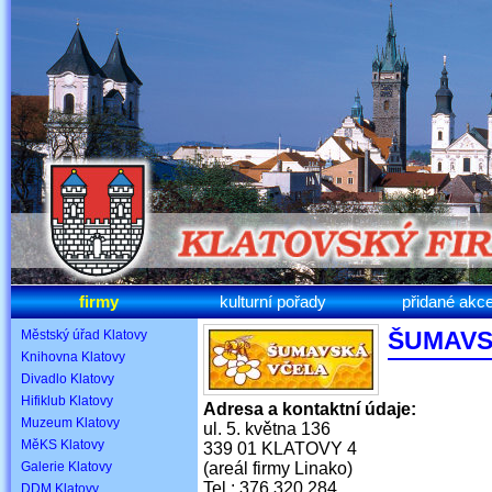
firmy
kulturní pořady
přidané akc
ŠUMAVS
Městský úřad Klatovy
Knihovna Klatovy
Divadlo Klatovy
Hifiklub Klatovy
Adresa a kontaktní údaje:
Muzeum Klatovy
ul. 5. května 136
MěKS Klatovy
339 01 KLATOVY 4
Galerie Klatovy
(areál firmy Linako)
Tel.: 376 320 284
DDM Klatovy