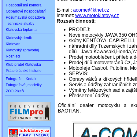
Hospodářská komora
E-mail:
acome@ktnet.cz
Odpadové hospodářství
Internet:
www.motoklatovy.cz
Pošumavská odpadová
Rozsah činností:
Technické služby
PRODEJ:
Klatovská teplárna
Nové motocykly JAWA 350 OH
Klatovský deník
skútry KENTOYA, CAPIRELLI
Klatovan
náhradní díly Tuzemských i zah
Klatovský zpravodaj
dílů - Jawa,Kawasaki,Honda,
Rozhled
Prodej motooblečení, přileb a 
Prodej dílů motoveteránů Čz, J
Klub přátel Klatovska
Motooleje Castrol, Putoline, Mo
Přátelé české historie
SERVIS:
Opravy válců a klikových hřídel
Fotografie - Kodak
Servis a údržby zahraničních 
Fotografové, modelky
Výměny řetězových sad a zajiš
ZOO Plzeň
Předsezoní údržby
Oficiální dealer motocyklů a 
BAOTIAN.