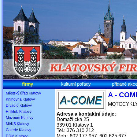
firmy
kulturní pořady
přidané akc
A - COM
Městský úřad Klatovy
Knihovna Klatovy
MOTOCYKLY
Divadlo Klatovy
Hifiklub Klatovy
Adresa a kontaktní údaje:
Muzeum Klatovy
Domažlická 25
MěKS Klatovy
339 01 Klatovy 1
Galerie Klatovy
Tel.: 376 310 212
Mob.: 602 177 957, 602 625 677
DDM Klatovy