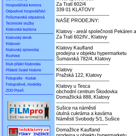
Za Tratí 602/4
Hospodářská komora
339 01 KLATOVY
Odpadové hospodářství
-----------------------------------
Pošumavská odpadová
NAŠE PRODEJNY:
Technické služby
Klatovská teplárna
Klatovy - areál společnosti Pekáren 
Za Tratí 602/IV., Klatovy
Klatovský deník
-----------------------------------
Klatovan
Klatovy Kaufland
Klatovský zpravodaj
prodejna v objektu hypermarketu
Rozhled
Šumavská 782/4, Klatovy
-----------------------------------
Klub přátel Klatovska
Klatovy
Přátelé české historie
Pražská 122, Klatovy
Fotografie - Kodak
-----------------------------------
Fotografové, modelky
Klatovy u Tesca
ZOO Plzeň
obchodní centrum Škodovka
Domažlická 888, Klatovy
-----------------------------------
Sušice na náměstí
útulná cukrárna a kavárna
Náměstí Svobody 5/1, Sušice
----------------------------------
Domažlice Kaufland
prodejna v objektu hypermarketu