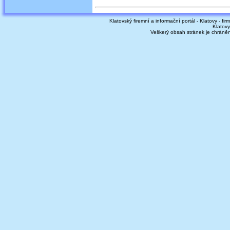
Klatovský firemní a informační portál - Klatovy - fir
Klatovy
Veškerý obsah stránek je chráně