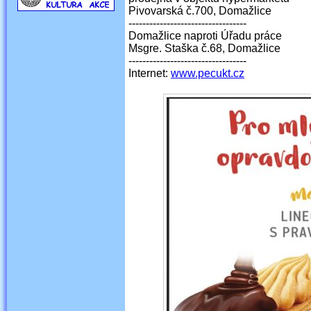
Pivovarská č.700, Domažlice
----------------------------------
Domažlice naproti Úřadu práce
Msgre. Staška č.68, Domažlice
----------------------------------
Internet:
www.pecukt.cz