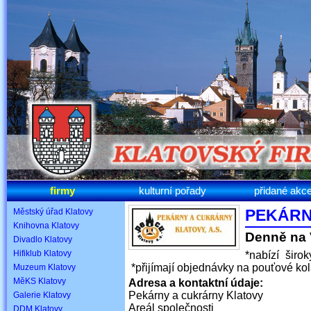
firmy
kulturní pořady
přidané akc
PEKÁRN
Městský úřad Klatovy
Knihovna Klatovy
Denně na 
Divadlo Klatovy
Hifiklub Klatovy
*nabízí širo
*přijímají objednávky na pouťové kol
Muzeum Klatovy
MěKS Klatovy
Adresa a kontaktní údaje:
Pekárny a cukrárny Klatovy
Galerie Klatovy
Areál společnosti
DDM Klatovy